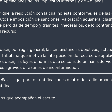
l de Apelaciones de los Impuestos Internos y de Aduanas.
ar que la resolución con la cual no está conforme, es de la
butos e imposición de sanciones, valoración aduanera, clasi
se pérdida de tiempo y trámites innecesarios, de lo contrar
l recurso.
cir, por regla general, las circunstancias objetivas, actua
 Tributaria que motiva la interposición de recurso de apela
 decir, las leyes o normas que se consideran han sido vio
 sus agravios o razones de inconformidad).
señalar lugar para oír notificaciones dentro del radio urba
ificar.
os que acompañan el escrito.