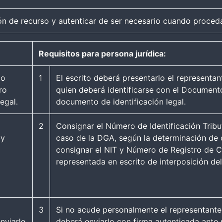
ión de recurso y autenticar de ser necesario cuando proced
Requisitos para persona jurídica:
to
1
El escrito deberá presentarlo el representan
ro
quien deberá identificarse con el Document
egal.
documento de identificación legal.
2
Consignar el Número de Identificación Tribu
 y
caso de la DGA, según la determinación de q
consignar el NIT y Número de Registro de C
representada en escrito de interposición del
3
Si no acude personalmente el representante l
nviarlo
deberá enviarlo con firma autenticada ante 