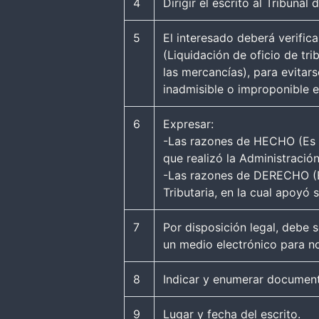
4
Dirigir el escrito al Tribuna
5
El interesado deberá verific
(Liquidación de oficio de tri
las mercancías), para evitar
inadmisible o improponible e
6
Expresar:
-Las razones de HECHO (Es de
que realizó la Administración
-Las razones de DERECHO (Es
Tributaria, en la cual apoyó
7
Por disposición legal, debe 
un medio electrónico para not
8
Indicar y enumerar document
9
Lugar y fecha del escrito.