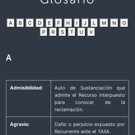
A
B
C
D
E
F
H
I
J
L
M
N
O
P
R
S
T
U
V
A
Admisibilidad:
Auto de Sustanciación que
admite el Recurso interpuesto
para conocer de la
reclamación.
Agravio:
Daño o perjuicio expuesto por
Recurrente ante el TAIIA.