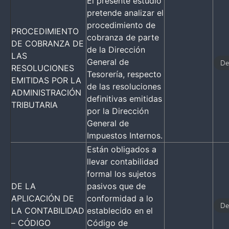
El presente estudio
pretende analizar el
procedimiento de
PROCEDIMIENTO
cobranza de parte
DE COBRANZA DE
de la Dirección
LAS
General de
De
RESOLUCIONES
Tesorería, respecto
EMITIDAS POR LA
de las resoluciones
ADMINISTRACIÓN
definitivas emitidas
TRIBUTARIA
por la Dirección
General de
Impuestos Internos.
Están obligados a
llevar contabilidad
formal los sujetos
DE LA
pasivos que de
APLICACIÓN DE
conformidad a lo
De
LA CONTABILIDAD
establecido en el
– CÓDIGO
Código de