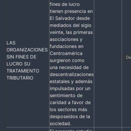
fines de lucro
tienen presencia en
El Salvador desde
mediados del siglo
veinte, las primeras
asociaciones y
LAS
fundaciones en
ORGANIZACIONES
Centroamérica
SIN FINES DE
De
surgieron como
LUCRO SU
una necesidad de
TRATAMIENTO
descentralizaciones
TRIBUTARIO
estatales y además
impulsadas por un
sentimiento de
caridad a favor de
los sectores más
desposeídos de la
sociedad.