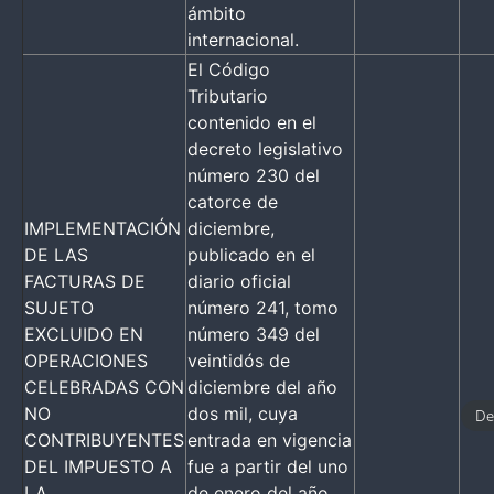
ámbito
internacional.
El Código
Tributario
contenido en el
decreto legislativo
número 230 del
catorce de
IMPLEMENTACIÓN
diciembre,
DE LAS
publicado en el
FACTURAS DE
diario oficial
SUJETO
número 241, tomo
EXCLUIDO EN
número 349 del
OPERACIONES
veintidós de
CELEBRADAS CON
diciembre del año
NO
dos mil, cuya
De
CONTRIBUYENTES
entrada en vigencia
DEL IMPUESTO A
fue a partir del uno
LA
de enero del año