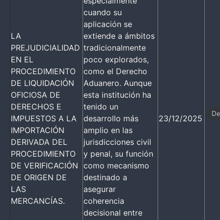
especialmente
cuando su
aplicación se
LA
extiende a ámbitos
PREJUDICIALIDAD
tradicionalmente
EN EL
poco explorados,
PROCEDIMIENTO
como el Derecho
DE LIQUIDACIÓN
Aduanero. Aunque
OFICIOSA DE
esta institución ha
DERECHOS E
tenido un
De
IMPUESTOS A LA
desarrollo más
23/12/2025
IMPORTACIÓN
amplio en las
DERIVADA DEL
jurisdicciones civil
PROCEDIMIENTO
y penal, su función
DE VERIFICACIÓN
como mecanismo
DE ORIGEN DE
destinado a
LAS
asegurar
MERCANCÍAS.
coherencia
decisional entre